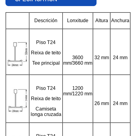
Descrición
Lonxitude
Altura
Anchura
Piso T24
Reixa de teito
3600
32 mm
24 mm
Tee principal
mm/3660 mm
Piso T24
1200
mm/1220 mm
Reixa de teito
26 mm
24 mm
Camiseta
longa cruzada